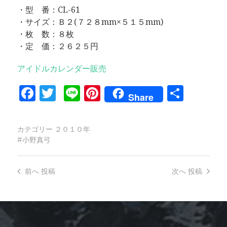
・型 番：CL-61
・サイズ：Ｂ２(７２８mm×５１５mm)
・枚 数：８枚
・定 価：２６２５円
アイドルカレンダー販売
Facebook
Twitter
Line
Pinterest
共
Share
有
カテゴリー
２０１０年
小野真弓
前へ
投稿
次へ
投稿