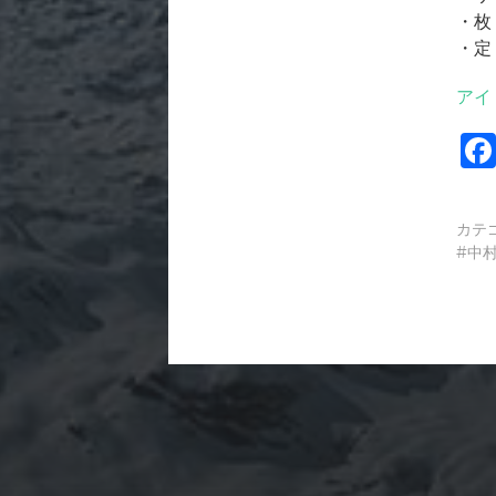
・枚
・定
アイ
カテ
中