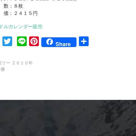
 数：８枚
 価：２４１５円
ドルカレンダー販売
Facebook
Twitter
Line
Pinterest
共
Share
有
ゴリー
２０１０年
村優