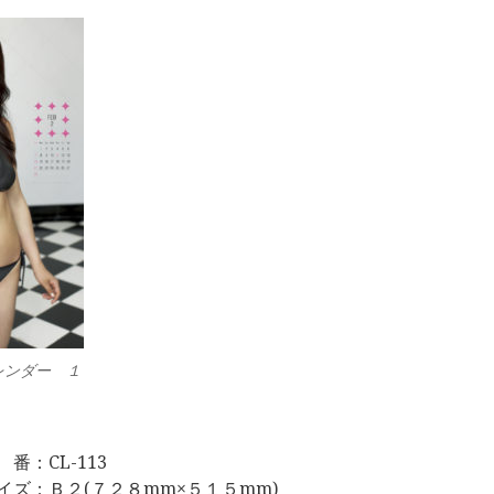
レンダー １
 番：CL-113
イズ：Ｂ２(７２８mm×５１５mm)