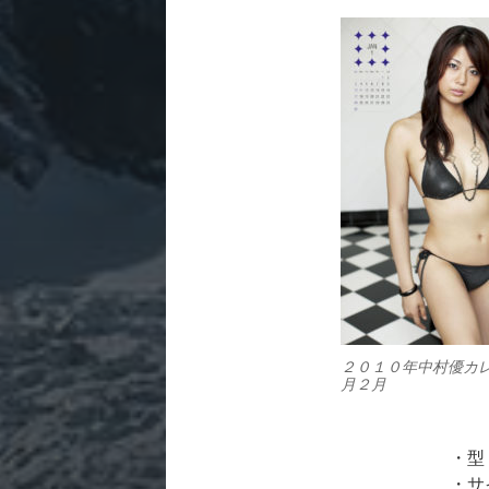
２０１０年中村優カ
月２月
・型
・サ