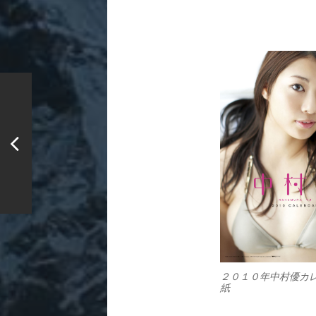
２０１０年中村優カ
紙