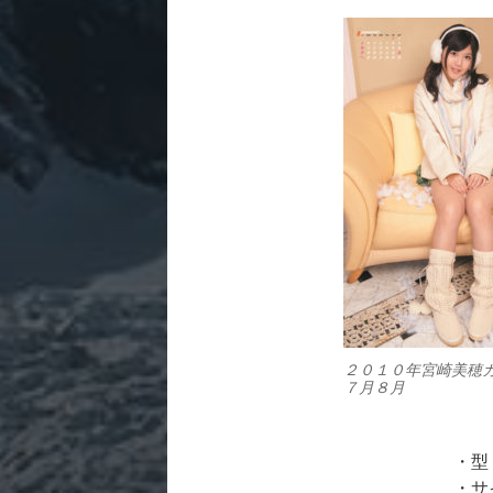
２０１０年宮崎美穂
７月８月
・型
・サ