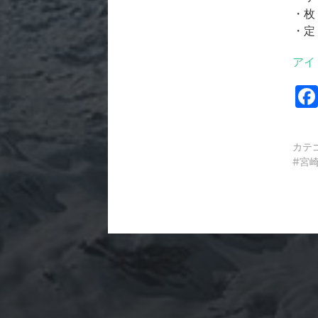
・枚
・定
アイ
カテ
宮