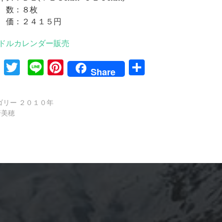
 数：８枚
 価：２４１５円
ドルカレンダー販売
Facebook
Twitter
Line
Pinterest
共
Share
有
ゴリー
２０１０年
崎美穂