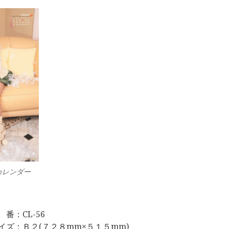
カレンダー
 番：CL-56
イズ：Ｂ２(７２８mm×５１５mm)