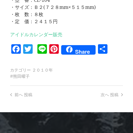
・型 番：CL-104
・サイズ：Ｂ２(７２８mm×５１５mm)
・枚 数：８枚
・定 価：２４１５円
アイドルカレンダー販売
Facebook
Twitter
Line
Pinterest
共
Share
有
カテゴリー
２０１０年
熊田曜子
前へ
投稿
次へ
投稿